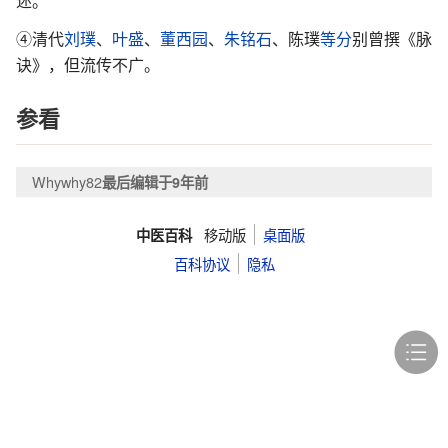
述。
④清代
刘璞
、
叶盛
、
董西园
、
朱铭石
、陈璞
等分
别曾撰《脉
诀》，但流传不广。
参看
Whywhy82
最后编辑于9年前
移动版
桌面版
中医百科
百科协议
隐私