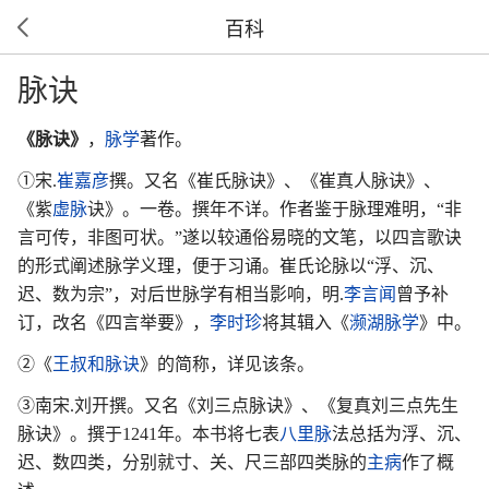
百科
脉诀
《脉诀》
，
脉学
著作。
①宋.
崔嘉彦
撰。又名《崔氏脉诀》、《崔真人脉诀》、
《紫
虚脉
诀》。一卷。撰年不详。作者鉴于脉理难明，“非
言可传，非图可状。”遂以较通俗易晓的文笔，以四言歌诀
的形式阐述脉学义理，便于习诵。崔氏论脉以“浮、沉、
迟、数为宗”，对后世脉学有相当影响，明.
李言闻
曾予补
订，改名《四言举要》，
李时珍
将其辑入《
濒湖脉学
》中。
②《
王叔和脉诀
》的简称，详见该条。
③南宋.刘开撰。又名《刘三点脉诀》、《复真刘三点先生
脉诀》。撰于1241年。本书将七表
八里脉
法总括为浮、沉、
迟、数四类，分别就寸、关、尺三部四类脉的
主病
作了概