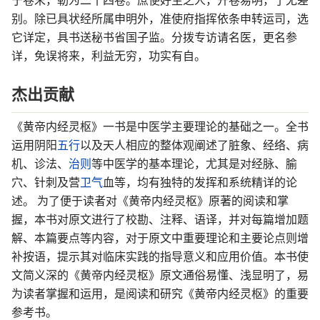
于卷末，勒为二十四卷。庶使好生之人，开卷易明，了无差
别。除已具状经所属申明外，准使府指挥依条申转运司，选
它详定，具书送秘书省国子监。分拨专访请名医，更名参
详，免误将来，利益无穷，功实有自。
杰出贡献
《黄帝内经灵枢》一书是中医学主要理论的基础之一。全书
运用阴阳
五行
以及天人相应的整体观阐述了脏象、经络、病
机、诊法、
治则
等中医学的基本理论，尤其是对经脉、腧
穴、针刺及营
卫气
血等，均有独特的发挥和系统精详的论
述。 为了便于读者对《黄帝内经灵枢》原著的阅读和掌
握，本书对原文进行了校勘、注释、语译，并对每篇增加题
解、本篇要点等内容，对于原文中重要理论和主要论点则增
补按语，提示其对临床实践的指导意义和应用价值。本书使
文简义深的《黄帝内经灵枢》原文通俗易懂、浅显明了，易
为读者掌握和运用，是阅读和研究《黄帝内经灵枢》的重要
参考书。