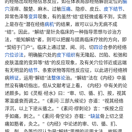
的经络出现经络信息反应，如在体表局部经络解剖定位的
腧
穴
淫痒、酸楚、麻木、过敏
压痛
、隐疹、皮丘、
皮下结节
、
异常色泽等
变异
现象，有的虽然“结”症轻微或看不到，实质
上是存在“潜在经络
病机
”的结果，故可以认为无病不成
“结”。因此，“解结”是针灸临床的一种指导思想与诊治方
法，“能知解结”者，则可以把握与提高临床疗效的方向，即
“契绍于门户”。临床上通过望、闻、问、切
四诊
合参的经络
穴位
诊法
，明确腧穴处的
皮下组织
有无隆起、凹陷、松弛和
皮肤温度的变异等“结”的反应现象，及有关穴位邻近或远端
有无明显的
结节
、条索状物等阳性反应征，以此进行经络辨
病
辨证
，运用“解结”法
整体论
治。“解结”法在《内经》中虽
然没有确切指出，但从文献考证上看，《内经》中有关的论
述颇多。如《灵枢·经水》曰：“审、切、循、扪、按，视其
寒温盛衰而调之。”《素问·三部九候论》亦道：“视其经络
浮沉，以上下逆从循之。”《素问·缪刺论》言：“疾按之应
手如痛，刺之。”《素问·骨空论》亦载：“
缺盆
骨上切之坚
痛如筋者，灸之。”《内经》中论述的审、切、循、扪、
按、刺、灸等均可认为是“解结”思想的运用大法。故所谓