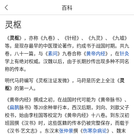
百科
灵枢
《
灵枢
》，亦称《九卷》、《针经》、《九灵》、《九墟》
等。是现存最早的中医理论著作，约成书于战国时期。共九
卷，八十一篇，与《
素问
》九卷合称《
黄帝内经
》，在
针灸
学上有绝对权威。汉魏以后，由于长期抄传出现多种不同名
称的传本。
明代马莳编写《灵枢注证发微》，马莳是历史上全注《
灵
枢
》的第一人。
《黄帝内经》撰成之初，在战国时代可能为《黄帝脉书》、
《
扁鹊
脉书》等20余种单行本，西汉后期，刘向、刘歆父子
校书，始由李柱国等校定为《黄帝内经》十八卷。到东汉初
班固撰《汉书》时，这些医籍的传本仍被完整保存，而载于
《汉书·艺文志》。东汉末
张仲景
撰《
伤寒杂病论
》、魏末