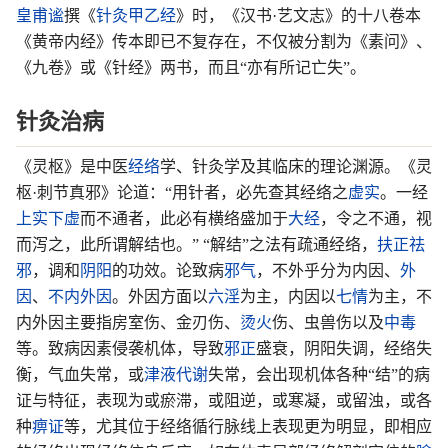
皇甫谧
撰《
针灸甲乙经
》时，《汉书·艺文志》的十八卷本
《黄帝内经》传本即已不复存在，不仅被分割为《素问》、
《九卷》或《针经》两书，而且“亦有所记亡失”。
针灸治病
《灵枢》是中医
经络
学、针灸学及其临床的理论渊源。《灵
枢·刺节真邪》论道：“用针者，必先查其经络之
虚实
。一经
上实下虚
而不通者，此必有横络盛加于
大经
，令之不通，视
而泻之，此所谓解结也。” “解结”之法有疏通经络，
扶正祛
邪
，调和
阴阳
的功效。论致病
邪气
，不外乎分为内因、
外
因
、
不内外因
。外因方面以
六淫
为主，内因以
七情
为主，不
内外因主要指房室伤、金刃伤、
烫火
伤、虫兽伤以及
中毒
等。致病因素侵袭机体，导致
邪正
盛衰，阴阳失调，经络失
衡，气血失常，或
津液
代谢
失常，会出现机体各种“结”的病
证与特征，表现为或瘀滞，或阻逆，或寒凝，或留浊，或各
种
痹证
等，尤其位于经络循行脉线上表现更为明显，即相应