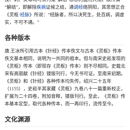
“解结”，即解除
疾病
证候之结，通
调经
络阴阳，其思想正合
《灵枢·
经脉
》所说：“经脉者，所以决死生，处百病，调虚
实，不可不通。”
各种版本
唐.王冰所引用古本《针经》传本佚文与古本《灵枢》传本
佚文基本相同，说明为一共同的祖本。但与南宋史崧发现的
《灵枢》传本（即现存《灵枢》传本）则不尽相同。史载北
宋有高丽献《针经》镂版刊行，今无书可证。至南宋初期。
《灵枢》和《针经》各种传本均失传。绍兴二十五年
（1155），史崧半其家藏《灵枢》九卷八十一篇重新校正，
扩展为二十四卷，附加音释，镂版刊行。至此，《灵枢》传
本基本定型，取代各种传本，而一再印行，流传至今。
文化渊源