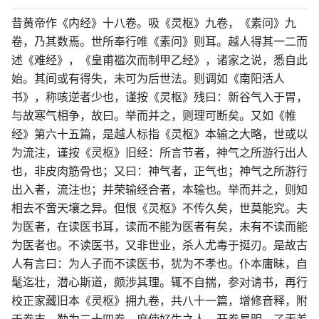
昔黄帝作《内经》十八卷。吸《灵枢》九卷，《素问》九
卷，乃其数焉。世所奉行唯《素问》则耳。越人得其一二而
述《难经》，《皇甫褴次而制甲乙经》，诸家之说，悉自此
始。其间或有得失，未可为后世法。则调如《南阳活人
书》，称咳逆者少也，谨按《灵枢》残曰：新谷气入于胃，
与故寒气相争，故曰。举而并之，则理可断矣。又如《帷
经》第六十五篇，是越人标指《灵枢》本输之大略，世或以
为流注，谨按《灵枢》旧经：所言节者，神气之所游行出人
也，非皮肉筋骨也；又曰：神气者，正气也；神气之所游行
出入者，流注也；并荣输经合者，本输也。举而并之，则知
相去不啻天壤之异。但恨《灵枢》不传久矣，世莫能究。夫
为医者，在读医书耳，读而不能为医者有矣，未有不读而能
为医者也。不读医书，又非世业，杀人尤毒于挺刃。是故古
人有言曰：为人子而不读医书，犹为不孝也。仆本庸昧，自
髦迄壮，潜心斯道，颇涉其理。辄不自揣，参对请书，再行
校正家藏旧本《灵枢》拥九卷，共八十一篇，增修音释，附