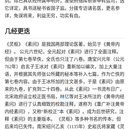
别。除已具状经所属申明外，准使府指挥依条申转运司，选
它详定，具书送秘书省国子监。分拨专访请名医，更名参
详，免误将来，利益无穷，功实有自。
几经更迭
《灵枢》《素问》是我国两部理论医著，始见于《黄帝内
经》。 公元六世纪，全元起对《素问》进行了全面注释。
但由于第七卷早佚，全氏也只注了八卷。唐宝兴元年（公元
762年）启玄子王冰对《素问》重新加以编次，加上大量注
语，并根据其先师张公所藏的秘本等补入七篇，作为亡佚的
第七卷内容。由于王冰所加的注文甚多，于是《素问》由原
来的九卷，扩充到二十四卷。从此《素问》一书流布日广。
北宋政府设立校正医书局，
林亿
等对王冰所注的《黄帝内经
素问》进行了认真细致的校勘注释，遂称为《重广补注黄帝
内经素问》，又称“新校正”本《素问》。成为后世研究，注
释《素问》的主要版本。 《灵枢》等多种书名的传本，但
后来均已失传。南宋绍兴乙亥（1135年）史崧氏将家藏《灵