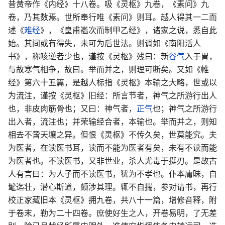
昔黄帝作《内经》十八卷。吸《灵枢》九卷，《素问》九
卷，乃其数焉。世所奉行唯《素问》则耳。越人得其一二而
述《
难经
》，《皇甫褴次而制甲乙经》，诸家之说，悉自此
始。其间或有得失，未可为后世法。则调如《南阳活人
书》，称咳逆者少也，谨按《灵枢》残曰：新
谷气
入于胃，
与故寒气相争，故曰。举而并之，则理可断矣。又如《帷
经》第六十五篇，是越人标指《灵枢》本输之大略，世或以
为流注，谨按《灵枢》旧经：所言节者，神气之所游行出人
也，非皮肉筋骨也；又曰：神气者，
正气
也；神气之所游行
出入者，流注也；并荣输经合者，本输也。举而并之，则知
相去不啻天壤之异。但恨《灵枢》不传久矣，世莫能究。夫
为医者，在读医书耳，读而不能为医者有矣，未有不读而能
为医者也。不读医书，又非世业，杀人尤毒于挺刃。是故古
人有言曰：为人子而不读医书，犹为不孝也。仆本庸昧，自
髦迄壮，潜心斯道，颇涉其理。辄不自揣，参对请书，再行
校正家藏旧本《灵枢》拥九卷，共八十一篇，增修音释，附
于卷末，勒为二十四卷。庶使好生之人，开卷易明，了无差