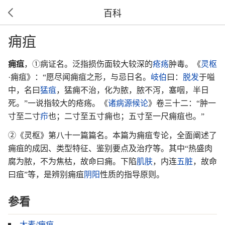
百科
痈疽
痈疽
，①病证名。泛指损伤面较大较深的
疮疡
肿毒。《
灵枢
·痈疽》：“愿尽闻痈疽之形，与忌日名。
岐伯
曰：
脱发
于嗌
中，名曰
猛疽
，猛痈不治，化为脓，脓不泻，塞咽，半日
死。”一说指较大的疮疡。《
诸病源候论
》卷三十二：“肿一
寸至二寸
疖
也；二寸至五寸痈也；五寸至一尺痈疽也。”
②《灵枢》第八十一篇篇名。本篇为痈疽专论，全面阐述了
痈疽的成因、类型特征、鉴别要点及治疗等。其中“热盛肉
腐为脓，不为焦枯，故命曰痈。下陷
肌肤
，内连
五脏
，故命
曰疽”等，是辨别痈疽
阴阳
性质的指导原则。
参看
太素/痈疽