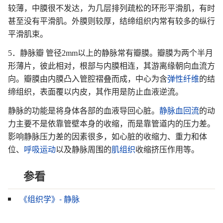
较薄，中膜很不发达，为几层排列疏松的环形平滑肌，有时
甚至没有平滑肌。外膜则较厚，结缔组织内常有较多的纵行
平滑肌束。
5．静脉瓣 管径2mm以上的静脉常有瓣膜。瓣膜为两个半月
形薄片，彼此相对，根部与内膜相连，其游离缘朝向血流方
向。瓣膜由内膜凸入管腔褶叠而成，中心为含
弹性纤维
的结
缔组织，表面覆以内皮，其作用是防止血液逆流。
静脉的功能是将身体各部的血液导回心脏。
静脉血回流
的动
力主要不是依靠管壁本身的收缩，而是靠管道内的压力差。
影响静脉压力差的因素很多，如心脏的收缩力、重力和体
位、
呼吸运动
以及静脉周围的
肌组织
收缩挤压作用等。
参看
《组织学》- 静脉