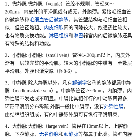
1．微静脉 微静脉（venule）管腔不规则，管径50～
200μm，内皮外的平滑肌或有或无，外膜薄。紧接毛细血管
的微静脉称
毛细血管后微静脉
，其管壁结构与毛细血管相
似，但管径略粗、
内皮细胞
间的间隙较大，故通透性较大，
也有物质交换功能。
淋巴组织
和
淋巴
器官内的后微静脉还具
有特殊的结构和功能。
2．小静脉 小静脉（small vein）管径达200μm以上，内皮外
渐有一层较完整的平滑肌。较大的小静脉的中膜有一至数层
平滑肌。外膜也渐变厚（图8-6）。
3．中静脉 除大静脉以外，凡有
解剖学
名称的静脉都属中静
脉（medium-sizde vein）。中静脉管径2～9mm，内膜薄，内
弹性膜不发达或不明显。中膜比其相伴行的中动脉薄得多,
环形平滑肌分布稀疏.外膜一般比中膜厚，没有
外弹性膜
，
由结缔组织组成，有的中静脉外膜可有纵行平滑肌束。
4．大静脉 大静脉（large vein）管径在10mm以上，上腔静
脉、下腔静脉、
无名静脉
和
颈静脉
等都属于此类。管壁内膜