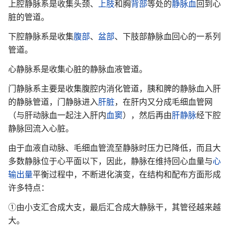
上腔静脉系是收集头颈、
上肢
和胸
背部
等处的
静脉血
回到心
脏的管道。
下腔静脉系是收集
腹部
、
盆部
、下肢部静脉血回心的一系列
管道。
心静脉系是收集心脏的静脉血液管道。
门静脉系主要是收集腹腔内消化管道，胰和脾的静脉血入肝
的静脉管道，门静脉进入
肝脏
，在肝内又分成毛细血管网
（与肝动脉血一起注入肝内
血窦
），然后再由
肝静脉
经下腔
静脉回流入心脏。
由于血液自动脉、毛细血管流至静脉时压力已降低，而且大
多数静脉位于心平面以下，因此，静脉在维持回心血量与
心
输出量
平衡过程中，不断进化演变，在结构和配布方面形成
许多特点：
①由小支汇合成大支，最后汇合成大静脉干，其管径越来越
大。