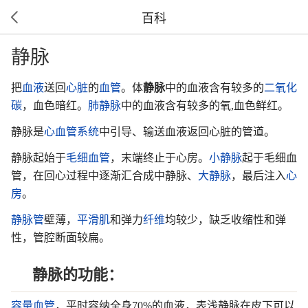
百科
静脉
把
血液
送回
心脏
的
血管
。体
静脉
中的血液含有较多的
二氧化
碳
，血色暗红。
肺静脉
中的血液含有较多的氧,血色鲜红。
静脉是
心血管系统
中引导、输送血液返回心脏的管道。
静脉起始于
毛细血管
，末端终止于心房。
小静脉
起于毛细血
管，在回心过程中逐渐汇合成中静脉、
大静脉
，最后注入
心
房
。
静脉管
壁薄，
平滑肌
和弹力
纤维
均较少，缺乏收缩性和弹
性，管腔断面较扁。
静脉的功能：
容量血管
，平时容纳全身70%的血液，表浅静脉在皮下可以