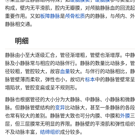
构成，壁内无平滑肌，腔内无瓣膜，对颅脑静脉血的回流起
重要作用。又如
板障静脉
是
颅骨
松质
内的静脉，与颅内、外
静脉相交通。
明细
静脉由小至大逐级汇合，管径渐增粗，管壁也渐增厚。中静
脉及小静脉常与相应的动脉伴行。静脉的数量比动脉多，管
径较粗，管腔较大，故容
血量
较大。与伴行的动脉相比，静
脉管壁薄而柔软，弹性也小，故切片
标本
中的静脉管壁常呈
塌陷状，管腔变扁或呈不规则形。
静脉也根据管径的大小分为大静脉、中静脉、小静脉和微静
脉。但静脉管壁结构的
变异
比动脉大，甚至一条静脉的各段
也常有较大的差别。静脉管大致也可分内膜、中膜和
外膜
三
层，但三层膜常无明显的界限。静脉壁的平滑肌和弹性组织
不及动脉丰富，
结缔组织
成分较多。