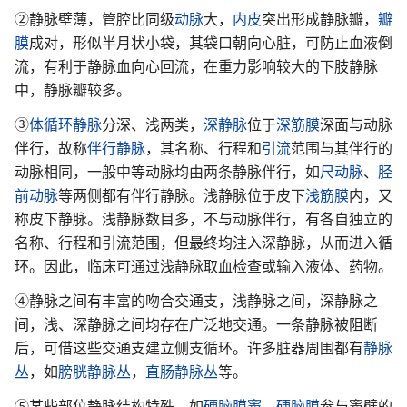
②静脉壁薄，管腔比同级
动脉
大，
内皮
突出形成静脉瓣，
瓣
膜
成对，形似半月状小袋，其袋口朝向心脏，可防止血液倒
流，有利于静脉血向心回流，在重力影响较大的下肢静脉
中，静脉瓣较多。
③
体循环静脉
分深、浅两类，
深静脉
位于
深筋膜
深面与动脉
伴行，故称
伴行静脉
，其名称、行程和
引流
范围与其伴行的
动脉相同，一般中等动脉均由两条静脉伴行，如
尺动脉
、
胫
前动脉
等两侧都有伴行静脉。浅静脉位于皮下
浅筋膜
内，又
称皮下静脉。浅静脉数目多，不与动脉伴行，有各自独立的
名称、行程和引流范围，但最终均注入深静脉，从而进入循
环。因此，临床可通过浅静脉取血检查或输入液体、药物。
④静脉之间有丰富的吻合交通支，浅静脉之间，深静脉之
间，浅、深静脉之间均存在广泛地交通。一条静脉被阻断
后，可借这些交通支建立侧支循环。许多脏器周围都有
静脉
丛
，如
膀胱静脉丛
，
直肠静脉丛
等。
⑤某些部位静脉结构特殊，如
硬脑膜窦
，
硬脑膜
参与窦壁的