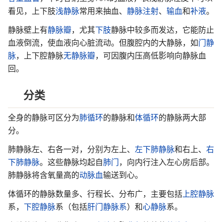
看见，上下肢
浅静脉
常用来抽血、
静脉注射
、
输血
和
补液
。
静脉壁上有
静脉瓣
，尤其
下肢
静脉中较多而发达，它能防止
血液倒流，使血液向心脏流动。但腹腔内的大静脉，如
门静
脉
，上下腔静脉
无静脉瓣
，可因腹内压高低影响向静脉血
回。
分类
全身的静脉可区分为
肺循环
的静脉和
体循环
的静脉两大部
分。
肺静脉左、右各一对，分别为左上、
左下肺静脉
和右上、
右
下肺静脉
。这些静脉均起自
肺门
，向内行注入左心房后部。
肺静脉将含氧量高的
动脉血
输送到心。
体循环的静脉数量多、行程长、分布广，主要包括
上腔静脉
系，
下腔静脉
系（包括
肝门静脉系
）和
心静脉
系。