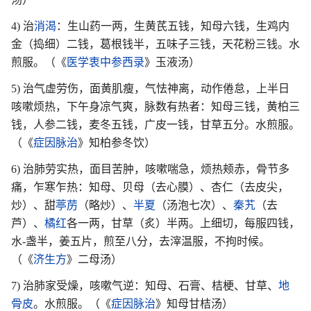
4) 治
消渴
：生山药一两，生黄芪五钱，知母六钱，生鸡内
金（捣细）二钱，葛根钱半，五味子三钱，天花粉三钱。水
煎服。（《
医学衷中参西录
》玉液汤）
5) 治气虚劳伤，面黄肌瘦，气怯神离，动作倦怠，上半日
咳嗽烦热，下午身凉气爽，脉数有热者：知母三钱，黄柏三
钱，人参二钱，麦冬五钱，广皮一钱，甘草五分。水煎服。
（《
症因脉治
》知柏参冬饮）
6) 治肺劳实热，面目苦肿，咳嗽喘急，烦热颊赤，骨节多
痛，乍寒乍热：知母、贝母（去心膜）、杏仁（去皮尖，
炒）、甜
葶苈
（略炒）、
半夏
（汤泡七次）、
秦艽
（去
芦）、
橘红
各一两，甘草（炙）半两。上细切，每服四钱，
水-盏半，姜五片，煎至八分，去滓温服，不拘时候。
（《
济生方
》二母汤）
7) 治肺家受燥，咳嗽气逆：知母、石膏、桔梗、甘草、
地
骨皮
。水煎服。（《
症因脉治
》知母甘桔汤）