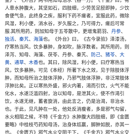
金》、《外台》两书用知母治水气各一方。《千金》曰，有
人患水肿腹大，其坚如石，四肢细，少劳苦足胫即肿，少饮
食便气急，此终身之疾，服利下药不瘥者，宜服此药，微除
风湿，利小便，消水谷，岁久服之，乃可得力，瘥后可常
服.其所用药，则加知母于五苓散中，更增鬼箭羽、
丹参
、
独活
、
秦艽
、
海藻
也。《外台》曰，《古今录验》泽漆汤，
疗寒热当风，饮多暴肿，身如吹，脉浮数者。其所用药，则
泽泻、知母、海藻、茯苓、丹参、秦艽、
防己
、
猪苓
、
大
黄
、
通草
、
木香
也。其曰，除风湿，利小便，曰疗寒热当
风，饮多暴肿。可见《本经）所著下水之效，见于除肢体浮
肿，而知母所治之肢体浮肿，乃邪气肢体浮肿，非泛常肢体
浮肿比矣。正以寒热外盛，邪火内著，渴而引饮，火气不能
化水，水遂泛滥四射，治以知母，是泄其火，使不作渴引
饮，水遂无继，蓄者旋消，由此言之，仍是治渴，非治水
也。于此，见凡肿在一处，他处反消瘦者，多是邪气勾留，
水火相阻之候，不特《千金方》水肿腹大四肢细，即《金匮
要略》中桂枝芍药知母汤，治身体尪羸，脚肿如脱，亦其一
也。《金匮方》邪气水火交阻于下，《千金方》邪气水火交