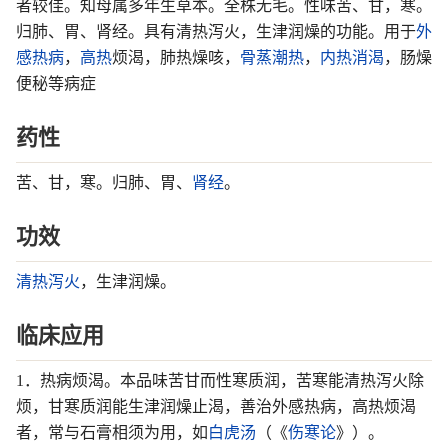
者较佳。知母属多年生草本。全株无毛。性味苦、甘，寒。
归肺、胃、肾经。具有清热泻火，生津润燥的功能。用于
外
感
热病
，
高热
烦渴，肺热燥咳，
骨蒸潮热
，
内热
消渴
，肠燥
便秘等病症
药性
苦、甘，寒。归肺、胃、
肾经
。
功效
清热泻火
，生津润燥。
临床应用
1．热病烦渴。本品味苦甘而性寒质润，苦寒能清热泻火除
烦，甘寒质润能生津润燥止渴，善治外感热病，高热烦渴
者，常与石膏相须为用，如
白虎汤
（《
伤寒论
》）。