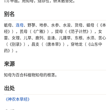
13) 甲疽。用知母，烧存性，研末敷患处。
别名
蚔母、
连母
、野蓼、地参、水参、水浚、货母、蝭母（《本
经》），芪母（《广雅》），提母（《范子计然》），女
雷、女理、儿草、鹿列、韭逢、儿踵草、东根、水须、苦心
（《别录》），昌支（（唐本草》），穿地龙（《山东中
药》）。
来源
知母为百合科植物知母的根茎。
出处
《神农本草经》