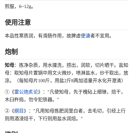
煎服，6~12g。
使用注意
本品性寒质润，有滑肠作用，故脾虚
便溏
者不宜用。
炮制
知母
：拣净杂质，用水撞洗，捞出，润软，切片晒干。盐知
母：取知母片置锅中用文火微炒，喷淋盐水，炒干取出，放
凉。（每知母片100斤，用盐2斤8两加适量开水化开澄清）
①《
雷公炮炙论
》："凡使知母，先于槐砧上细锉，焙干，
木臼杵捣，勿令犯铁器。"
②《
纲目
》："凡用知母拣肥润里白者，去毛切，引经上行
则用酒浸焙干，下行则用盐水润焙。"