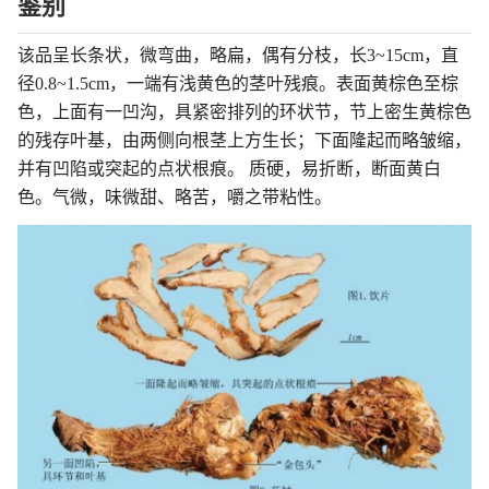
鉴别
该品呈长条状，微弯曲，略扁，偶有分枝，长3~15cm，直
径0.8~1.5cm，一端有浅黄色的茎叶残痕。表面黄棕色至棕
色，上面有一凹沟，具紧密排列的环状节，节上密生黄棕色
的残存叶基，由两侧向根茎上方生长；下面隆起而略皱缩，
并有凹陷或突起的点状根痕。 质硬，易折断，断面黄白
色。气微，味微甜、略苦，嚼之带粘性。