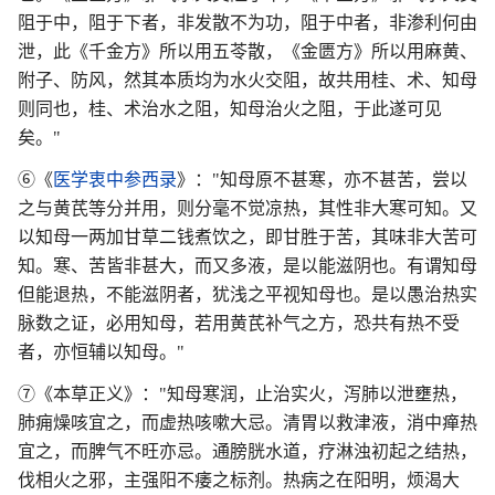
阻于中，阻于下者，非发散不为功，阻于中者，非渗利何由
泄，此《千金方》所以用五苓散，《金匮方》所以用麻黄、
附子、防风，然其本质均为水火交阻，故共用桂、术、知母
则同也，桂、术治水之阻，知母治火之阻，于此遂可见
矣。"
⑥《
医学衷中参西录
》："知母原不甚寒，亦不甚苦，尝以
之与黄芪等分并用，则分毫不觉凉热，其性非大寒可知。又
以知母一两加甘草二钱煮饮之，即甘胜于苦，其味非大苦可
知。寒、苦皆非甚大，而又多液，是以能滋阴也。有谓知母
但能退热，不能滋阴者，犹浅之平视知母也。是以愚治热实
脉数之证，必用知母，若用黄芪补气之方，恐共有热不受
者，亦恒辅以知母。"
⑦《本草正义》："知母寒润，止治实火，泻肺以泄壅热，
肺痈燥咳宜之，而虚热咳嗽大忌。清胃以救津液，消中瘅热
宜之，而脾气不旺亦忌。通膀胱水道，疗淋浊初起之结热，
伐相火之邪，主强阳不痿之标剂。热病之在阳明，烦渴大