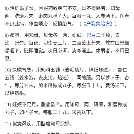
8) 治妊娠子烦，因服药致胎气不安，烦不得卧者：知母一
两，洗焙为末，枣肉丸弹子大。每服一丸，人参汤下。医者
不识此病，作虚烦治，反损胎气。（《
产乳集验方
》）
9) 痰嗽。用知母、贝母各一两，研细：
巴豆
三十枚，去
油，研匀。每夜，切生姜三片，二面蘸上药末，放在口里细
嚼咽下，随即睡觉。次日必泻，痰嗽渐止。体弱者，不用巴
豆。
10) 久嗽气急。用知母五钱（去毛切片，隔纸炒过）、杏仁
五钱（姜水泡，去皮尖，焙过），同煎服。另以萝卜子、杏
仁，等分为末，加米糊做成丸子。每服五十丸，姜汤送下，
以绝病根。
11) 妊娠不足月，腹痛欲产。用知母二两，研细，和蜜做成
丸子，如梧子大。每服二十丸，米粥送下。
12) 紫癜风疾。用醋磨知母涂搽。