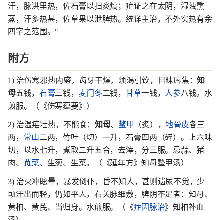
汗，脉洪里热，佐石膏以扫炎熇；疟证之在太阴，湿浊熏
蒸，汗多热甚，佐草果以泄脾热。统详主治，不外实热有余
四字之范围。"
附方
1) 治伤寒邪热内盛，齿牙干燥，烦渴引饮，目昧唇焦：
知
母
五钱，
石膏
三钱，
麦门冬
二钱，
甘草
一钱，
人参
八钱。水
煎服。（《伤寒蕴要》）
2) 治温疟壮热，不能食：
知母
、
鳖甲
（炙），
地骨皮
各三
两，
常山
二两，竹叶（切）一升，石膏四两（碎）。上六味
切，以水七升，煮取二升五合，去滓，分三服。忌蒜、猪
肉、
苋菜
、生葱、生菜。（《延年方》知母鳖甲汤）
3) 治火冲眩晕，暴发倒仆，昏不知人，甚则遗尿不觉，少
顷汗出而轻，仍如平人，右关脉细敷，脾阴不足者：知母、
黄柏、黄芪、当归身。水煎服。（《
症因脉治
》知柏补血
汤）