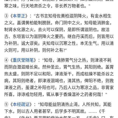
寒之味，行天地肃杀之令，非长养万物者也。"
③《
本草正
》："古书言知母佐黄柏滋阴降火，有金水相生
之义。盖谓黄柏能制膀胱，命门阴中之火，知母能消肺金，
制肾水化源之火，去火可以保阴，是即所谓滋阴也。故洁
古、东垣皆以为滋阴降火之要药。继自丹溪而后，则皆用以
为补阴，诚大谬矣。夫知母以沉寒之性，本无生气，用以清
火则可，用以补阴，则何补之有?"
④《
重庆堂随笔
》："知母，清肺胃气分之热，则津液不耗
而阴自潜滋暗长矣。然仲圣云，胃气生热，其阳则绝。盖胃
热太盛，则阴不足以和阳，津液渐干，而成枯燥不能杀谷之
病，其阳则绝者，即津液涸竭也，清其热，俾阳不绝，则救
津液之药，虽谓之补阳也可。乃后人以为寒凉之品，非胃家
所喜，谆谆戒勿轻用，辄从事于香燥温补之药者何哉！"
⑤《
本经疏证
》："知母能益阴清热止渴，人所共知，其能
下水，则以古人用者甚罕，后学多不明其故。……《千