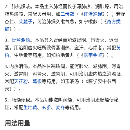
2．肺热燥咳。本品主入肺经而长于泻肺热、润肺燥，用治
肺热燥咳，常配贝母用，如
二母散
（《
证治准绳
》）；若配
杏仁、
莱菔子
，可治肺燥久嗽气急，如宁嗽煎（《
奇方类
编
》）。
3．
骨蒸潮热
。本品兼入肾经而能滋肾阴、泻肾火、退骨
蒸，用治阴虚火旺所致骨蒸潮热、盗汗、心烦者，常配
黄
柏
、生地黄等药用，如知柏地黄丸（《
医宗金鉴
》）。
4. 内热消渴。本品性甘寒质润，能泻肺火、滋肺阴，泻胃
火、滋胃阴，泻肾火、滋肾阴，可用治阴虚内热之消渴证，
常配
天花粉
、
葛根
等药用，如玉液汤（《医学衷中参西
录》）。
5．肠燥便秘。本品功能滋阴润燥，可用治阴虚肠燥便秘
证，常配
生地黄
、
玄参
、
麦冬
等药用。
用法用量