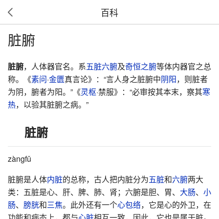
百科
脏腑
脏腑
，人体器官名。系
五脏六腑
及
奇恒之腑
等体内器官之总
称。《
素问
·
金匮
真言论》：“言人身之脏腑中
阴阳
，则脏者
为阴，腑者为阳。”《
灵枢
·禁服》：“必审按其本末，察其
寒
热
，以验其脏腑之病。”
脏腑
zàngfǔ
脏腑是人体
内脏
的总称，古人把内脏分为
五脏
和
六腑
两大
类：五脏是心、肝、脾、肺、肾；六腑是胆、胃、
大肠
、
小
肠
、
膀胱
和
三焦
。此外还有一个
心包络
，它是心的外卫，在
功能和病态上，都与
心脏
相互一致，因此，它也是属于脏。