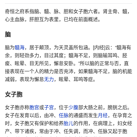
奇恒之府系指脑、髓、脉、胆和女子胞六者。肾主骨、髓，
心主血脉，肝胆互为表里，已均在前面概述。
脑
脑为
髓海
，居于颠顶，为天灵盖所包涵。[内经]云：“髓海有
余，则轻劲多力，目过其度；髓海不足，则脑输耳鸣、胫
痠、眩晕、目无所见，懈怠安卧。”所以脑的正常与否，直
接表现在一个人的精力是否充沛，如果髓海不足，脑的机能
减弱，表现为懈怠
无力
，眩晕、耳鸣等症。
女子胞
女子胞亦称
胞宫
或
子宫
，位于
少腹
部大肠之前，膀胱之后。
女子在发育以后，由冲、
任脉
的通盛而发生
月经
，在孕育之
时，女子胞又有保护和给养
胎儿
的作用，在病理上，妇女经
产、带下诸疾，常由于冲、任失调，而冲、任脉又起于胞