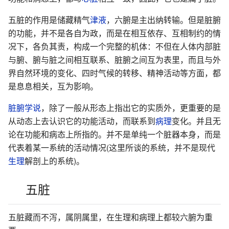
五脏的作用是储藏精气
津液
，六腑是主出纳转输。但是脏腑
的功能，并不是各自为政，而是在相互依存、互相制约的情
况下，各负其责，构成一个完整的机体：不但在人体内部脏
与腑、腑与脏之间相互联系、脏腑之间互为表里，而且与外
界自然环境的变化、四时气候的转移、精神活动等方面，都
是息息相关，互为影响。
脏腑学说
，除了一般从形态上指出它的实质外，更重要的是
从动态上去认识它的功能活动，而联系到
病理
变化。并且无
论在功能和病态上所指的。并不是单纯一个脏器本身，而是
代表着某一系统的活动情况(这里所谈的系统，并不是现代
生理
解剖上的系统)。
五脏
五脏藏而不泻，属阴属里，在生理和病理上都较六腑为重