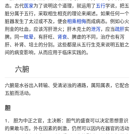
态。古代
医家
为了说明这个道理，就运用了
五行
学说，把五
脏分属于五行，采取相生相克的理论来阐述。如果任何一个
脏器发生了太过或不及，便会
相乘
相侮
而成病态。例如心火
刑金的吐血，应该泻肝泄火；肝木克土的
泄泻
，应当
疏肝
实
脾。同一
眩晕
，有肝旺、
肾衰
、脾虚的不同，治疗也有泻
肝、补肾、培土的分别。这些都是从五行生克来说明五脏之
间的病变影响，从而应用于临床实践的。
六腑
六腑是水谷出入转输、受清泌浊的通路，属阳属表，它配合
五脏而活动。
胆
1． 胆为中正之官，主决断：胆气的盛衰可以决定思想意识
的果敢与否。外在因素的刺激，仍然可以因内在器官的活动