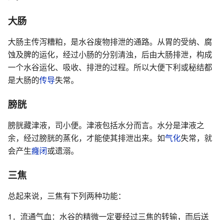
大肠
大肠主传泻糟粕，是水谷废物排泄的通路。从胃的受纳、腐
蚀及脾的运化，经过小肠的分别清浊，后由大肠排泄，构成
一个水谷运化、吸收、排泄的过程。所以大便下利或秘结都
是大肠的
传导
失常。
膀胱
膀胱藏津液，司小便。津液包括水分而言。水分是津液之
余，经过膀胱的蒸化，才能使其排泄出来。如
气化
失常，就
会产生
癃闭
或遗溺。
三焦
总起来说，三焦有下列两种功能：
1．流通气血：水谷的精微一定要经过三焦的转输，而后送