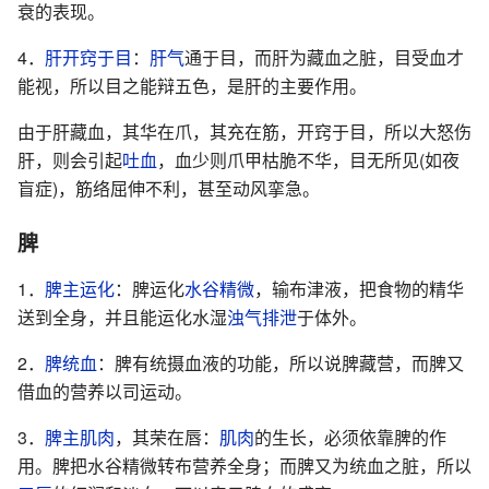
衰的表现。
4．
肝开窍于目
：
肝气
通于目，而肝为藏血之脏，目受血才
能视，所以目之能辩五色，是肝的主要作用。
由于肝藏血，其华在爪，其充在筋，开窍于目，所以大怒伤
肝，则会引起
吐血
，血少则爪甲枯脆不华，目无所见(如夜
盲症)，筋络屈伸不利，甚至动风挛急。
脾
1．
脾主运化
：脾运化
水谷精微
，输布津液，把食物的精华
送到全身，并且能运化水湿
浊气
排泄
于体外。
2．
脾统血
：脾有统摄血液的功能，所以说脾藏营，而脾又
借血的营养以司运动。
3．
脾主肌肉
，其荣在唇：
肌肉
的生长，必须依靠脾的作
用。脾把水谷精微转布营养全身；而脾又为统血之脏，所以