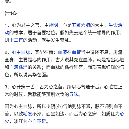
要。
(一)心
1．心为君主之官，主
神明
：心是
五脏六腑
的大主，
生命活
动
的根本，居于首要地位。假如失去这个统一领导的作用，
则
十二官
的活动，就要发生紊乱。
2．
心主血脉
，其华在面：
血液
在
血管
当中循环不息，周流
全身，主要是心的作用。古人说其充在血脉，就是指出心脏
和
血液循环
的关系；而血脉的循行旺盛，面部表现红润的气
色，所以说其华在面。
3．心开窍于舌：舌为心之苗，所以心气通于舌。心脏在正
常的时候，舌就能够辨别饮食的
五味
。
因为心主血脉，所以少阴(心)气绝则脉不通，脉不通则血不
流，以致
毛发
不泽，面黑如漆。而舌为心之窍，如质红为
心
火
，淡红为
心血不足
。