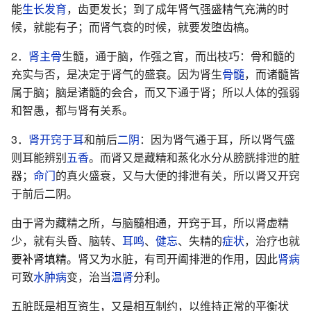
能
生长发育
，齿更发长；到了成年肾气强盛精气充满的时
候，就能有子；而肾气衰的时候，就要发堕齿槁。
2．
肾主骨
生髓，通于脑，作强之官，而出枝巧：骨和髓的
充实与否，是决定于肾气的盛衰。因为肾生
骨髓
，而诸髓皆
属于脑；脑是诸髓的会合，而又下通于肾；所以人体的强弱
和智愚，都与肾有关系。
3．
肾开窍于耳
和前后
二阴
：因为肾气通于耳，所以肾气盛
则耳能辨别
五香
。而肾又是藏精和蒸化水分从膀胱排泄的脏
器；
命门
的真火盛衰，又与大便的排泄有关，所以肾又开窍
于前后二阴。
由于肾为藏精之所，与脑髓相通，开窍于耳，所以肾虚精
少，就有头昏、脑转、
耳鸣
、
健忘
、失精的
症状
，治疗也就
要
补肾填精
。肾又为水脏，有司开阖排泄的作用，因此
肾病
可致
水肿病
变，治当
温肾
分利。
五脏既是相互资生，又是相互制约，以维持正常的平衡状