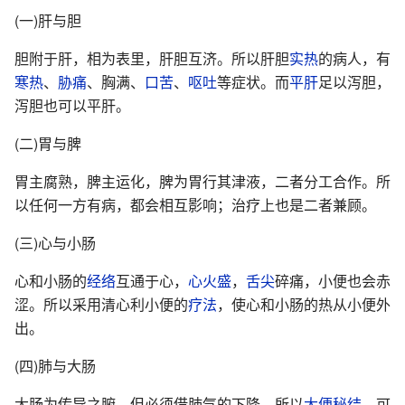
(一)肝与胆
胆附于肝，相为表里，肝胆互济。所以肝胆
实热
的病人，有
寒热
、
胁痛
、胸满、
口苦
、
呕吐
等症状。而
平肝
足以泻胆，
泻胆也可以平肝。
(二)胃与脾
胃主腐熟，脾主运化，脾为胃行其津液，二者分工合作。所
以任何一方有病，都会相互影响；治疗上也是二者兼顾。
(三)心与小肠
心和小肠的
经络
互通于心，
心火盛
，
舌尖
碎痛，小便也会赤
涩。所以采用清心利小便的
疗法
，使心和小肠的热从小便外
出。
(四)肺与大肠
大肠为传导之腑，但必须借肺气的下降。所以
大便秘结
，可