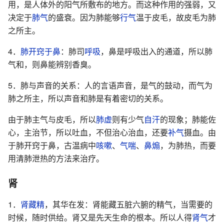
用，是人体外的阳气所敷布的地方。而这种作用的强弱，又
决定于
肺气
的盛衰。因为肺能够
行气
温于皮毛，故皮毛为肺
之所主。
4．
肺开窍于鼻
：肺司
呼吸
，鼻是呼吸出入的通道，所以肺
气和，则鼻能辨别香臭。
5．肺与声音的关系：人的言语声音，是气的鼓动，而气为
肺之所主，所以声音和肺是有着密切的关系。
由于肺主气与皮毛，所以
肺虚
则有少气
自汗
的现象；肺能佐
心，主治节，所以吐血，不但治心治血，还要
补气
摄血。由
于肺开窍于鼻，古温病中
咳嗽
、
气喘
、
鼻煽
，为肺热，而要
用清肺泄热的方法来治疗。
肾
1．
肾藏精
，其华在发：肾能藏五脏六腑的精气，当需要的
时候，随时供给。肾又是先天生命的根本。所以人得
肾气
才