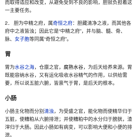
而取得适应和改变，从避免受到不良的影响，胆就负担着这
一主要任务。
2． 胆为中精之府，属
奇恒之府
：胆藏清净之液，而其他各
府中之液皆浊；因此它是“中精之府”，并与脑、髓、骨、
脉、
女子胞
等同属“奇恒之府”。
胃
胃为
水谷之海
，仓廪之官，
腐熟水谷
，为后天给养来源。胃
既能容纳水谷，又有运化吸收水谷精气的作用，以供给需
要，所以说五脏六腑，皆禀气于胃，是后天的根本。
小肠
小肠主化物而分别
清浊
，为受盛之官，能化物而使精华归于
五脏，使糟粕从六腑排泄；并使糟粕中的水分归于膀胱，渣
滓归于大肠。因此小肠如有病变，可以影响大便和小便的排
泄。