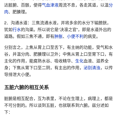
达脏腑、百骸，使得
气血津液
周流不息，各走其道，以温
分
肉
、肥腠理。
2．沟通水道：三焦流通水液，并将多余的水分下输膀胱，
犹如
行水
的沟渠。所以说它是“决凛之官”，即是水道外出的
道路。假如三焦不通，即有
肿胀
、
小便不利
的病变。
分别言之，上焦从胃上口至舌下，有主纳的功能，受气和水
谷，并温分肉、肥腠理以卫外；中焦从胃上口至胃下口，有
主化的作用，能腐熟水谷、吸收精华、
生化
血液、滋养全
身；下焦从胃下口至二阴，有主出的作用，
泌别清浊
，以传
导排泄大小便。
五脏六腑的相互关系
脏腑是相互配合，互为表里，不论在生理上，病理上，都是
不可分割的。所以谈到五脏，也就联系到六腑。兹分述如
下：