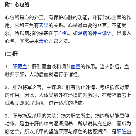
附：心包络
心包络是心的外卫，有保护心脏的功能，并有代心主宰的作
用。它和三焦有
表里
的关系。心是最重要的器官，不能受
邪，所以
病邪
的侵袭在于
心包
。如
温病
的
神昏
谵语
，是邪入
心包，就需要用
清心
开窍之法。
(二)肝
1．
肝藏血
：肝贮藏血液和调节
血量
的作用。当人卧后，血
就归于肝，人动后血就运行于诸经。
2．肝为将军之官，主谋虑：肝有防止外侮，考虑抵御对策
的作用。因此，人体受到外在环境的刺激时，在精神情志上
就会立即采取谋虑，进行适应的措施。
3．肝与筋及爪甲的关系：筋为肝之所主，筋的所以能屈伸
动作，是由于肝的精气灌溉濡养，所以说其充在筋；而爪为
筋之余，所以爪甲的坚脆厚薄与颜色的枯萎润泽，是
肝脏
盛