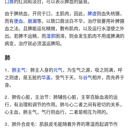
口唇
的红润和淡白，可以表示脾血的盛衰。
由于脾统血，开窍于口，主肌肉，因此，
脾虚
则血失统摄，
而有
便血
、
崩漏
等，以致口唇淡白不华，治疗就要用补脾摄
血之法。且脾能运化精微，敷布肌肉，以及运行水湿使之外
出。若脾不运精，而
湿邪
困滞，则会发生肌肉不用或脾满的
病变，治疗就必须温运脾阳。
肺
1．
肺主气
：肺主人身的
元气
，为生气之源，吸之则满，呼
之则虚，是五脏的
华盖
，受气于天，与
谷气
相并，而充养于
身。
2．肺佐心脏，主治节：肺辅佐心脏，主宰百脉血液的运
行，有治理和调节的作用。肺与心二者之间有密切的关系，
心主血，肺主气，气行则血行，二者是相互为用的。
3．肺外合皮毛：肌肤皮毛能随着外界的寒温而起调节作